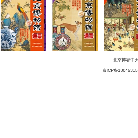
北京博睿中天
京ICP备1804531