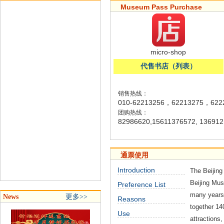
Museum Pass Purchase
micro-shop
代售书店（列表）
销售热线：
010-62213256，62213275，622
团购热线：
82986620,15611376572, 136912
通票使用
Introduction
The Beijin
Beijing Mus
Preference List
many years.
News
更多>>
Reasons
together 14
Use
attractions,