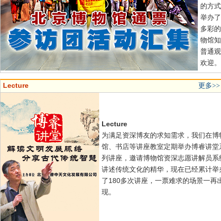
的方式
举办了
多彩的
物馆知
普通观
欢迎。
Lecture
更多>>
Lecture
为满足资深博友的求知需求，我们在博
馆、书店等讲座教室定期举办博睿讲堂
列讲座，邀请博物馆资深志愿讲解员系
讲述传统文化的精华，现在已经累计举
了180多次讲座，一票难求的场景一再
现。