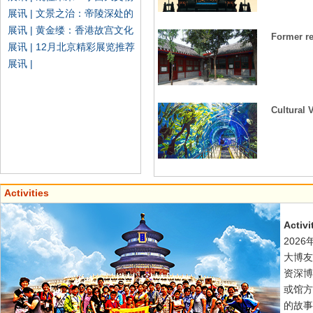
展讯 | 文景之治：帝陵深处的
展讯 | 黄金缕：香港故宫文化
Former r
展讯 | 12月北京精彩展览推荐
展讯 |
Cultural 
Activities
Activi
202
大博友
资深博
或馆方
的故事