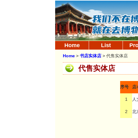
Home
List
Pr
Home
>
书店实体店
>
代售实体店
代售实体店
序号
店
1
人
2
北