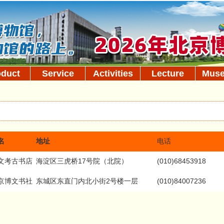
oduct
Service
Activities
Lecture
Mus
名
地址
电话
文考古书店
海淀区三虎桥17号院（北院）
(010)68453918
京博文书社
东城区东直门内北小街2号楼一层
(010)84007236