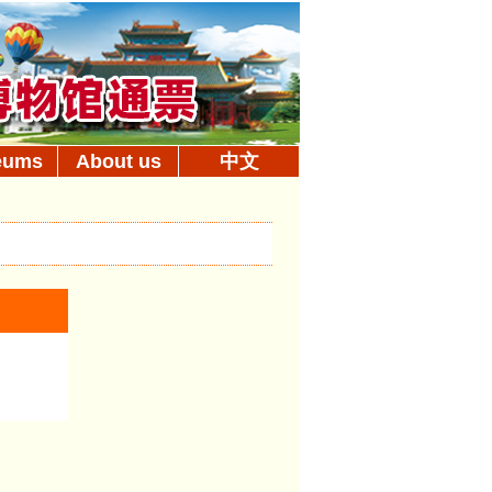
eums
About us
中文