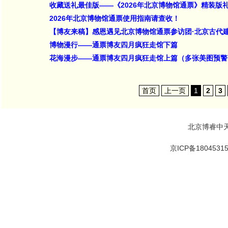
收藏送礼最佳版——《2026年北京博物馆通票》精装版
2026年北京博物馆通票使用指南请查收！
【博友来稿】感恩遇见北京博物馆通票参访团·北京古代
博物漫行——通票博友四月疯狂走馆下篇
花海漫步——通票博友四月疯狂走馆上篇（多张美图预警
首页
上一页
1
2
3
北京博睿中
京ICP备1804531