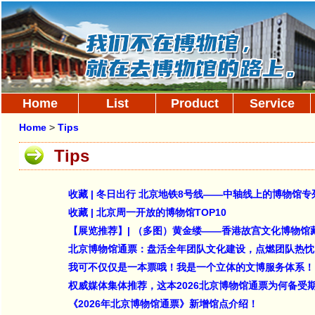
Home
List
Product
Service
Home
>
Tips
Tips
收藏 | 冬日出行 北京地铁8号线——中轴线上的博物馆专
收藏 | 北京周一开放的博物馆TOP10
【展览推荐】| （多图）黄金缕——香港故宫文化博物馆
北京博物馆通票：盘活全年团队文化建设，点燃团队热忱
我可不仅仅是一本票哦！我是一个立体的文博服务体系！
权威媒体集体推荐，这本2026北京博物馆通票为何备受
《2026年北京博物馆通票》新增馆点介绍！