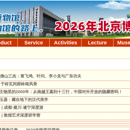
oduct
Service
Activities
Lecture
Mus
佛山三杰：黄飞鸿、叶问、李小龙与广东功夫
礼 于砖瓦间探岭南风骨
州文物里的2000年：从南越王墓到十三行，中国对外开放的隐藏密码！
墓玉器：藏在地下的汉代美学
.14 | 成都·建川·遂宁深度游
.23 | 敦煌艺术深度研学营