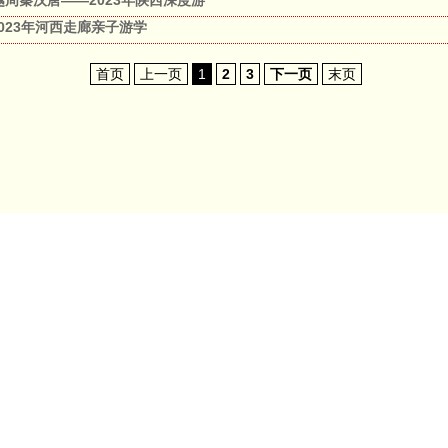
| 穿越周秦汉唐——2023年陕西深度游
| 2023年河西走廊亲子游学
首页
上一页
1
2
3
下一页
末页