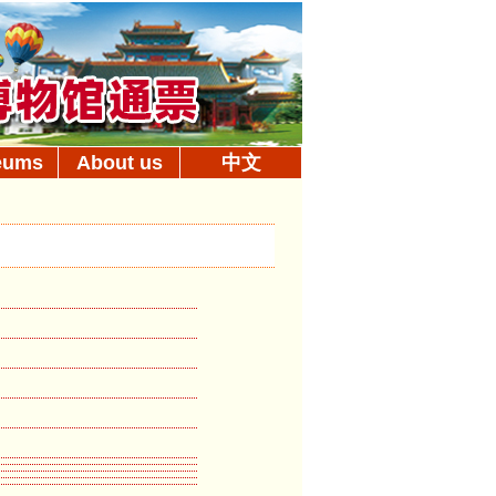
eums
About us
中文