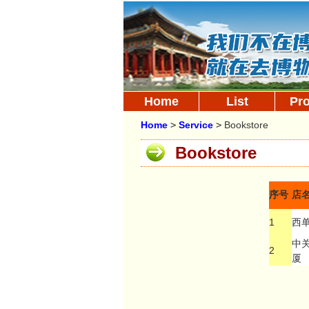
Home
List
Pr
Home
>
Service
>
Bookstore
Bookstore
序号
店
1
西
中
2
厦