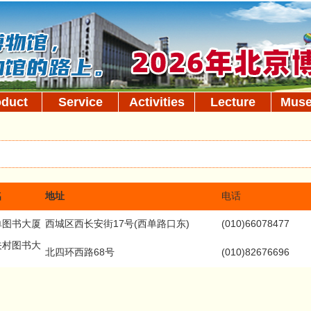
oduct
Service
Activities
Lecture
Mus
名
地址
电话
单图书大厦
西城区西长安街17号(西单路口东)
(010)66078477
关村图书大
北四环西路68号
(010)82676696