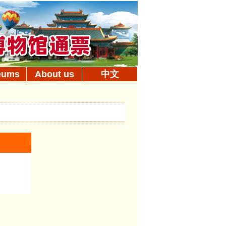
eums
About us
中文