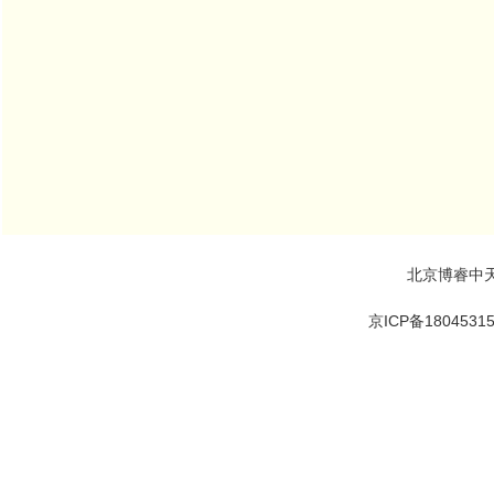
北京博睿中
京ICP备1804531