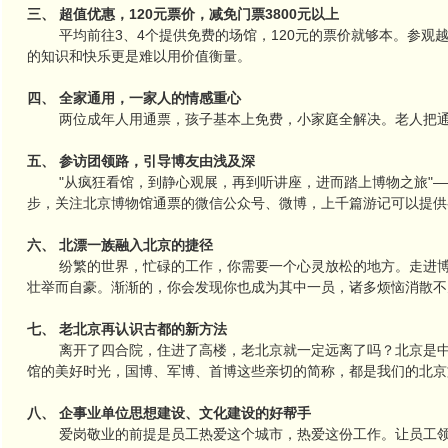
三、 超值优惠，120元票价，减免门票3800元以上
平均前往3、4个提供免费的场馆，120元的票价就够本。参观越
的知识和快乐更是难以用价值衡量。
四、 全家通用，一家人的情感重心
两位成年人用通票，孩子基本上免费，小家庭全解决。老人把通
五、 参访团领路，引导博友由浅及深
"从疯狂看馆，到静心观展，再到听讲座，进而踏上博物之旅"—
步，关注北京博物馆通票的微信公众号、微博，上千篇游记可以提供
六、 北漂一族融入北京的捷径
纷繁的世界，忙碌的工作，你需要一个心灵放松的地方。走进博物
壮举而自豪。渐渐的，你会发现你也成为其中一员，诸多烦恼消散不
七、 老北京再认识古都的新方法
离开了四合院，住进了高楼，老北京就一定远离了吗？北京是中国
馆的美好时光，国博、军博、首博这些亲切的简称，都是我们的北京
八、 企事业单位思想建设、文化建设的好帮手
爱岗敬业的前提是员工热爱这个城市，热爱这份工作。让员工领略