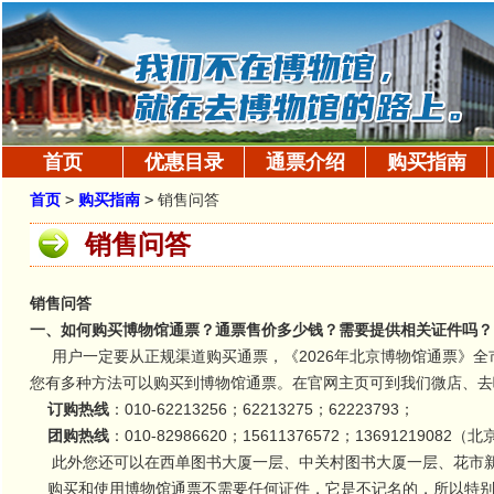
首页
优惠目录
通票介绍
购买指南
首页
>
购买指南
>
销售问答
销售问答
销售问答
一、如何购买博物馆通票？通票售价多少钱？需要提供相关证件吗？
用户一定要从正规渠道购买通票，《2026年北京博物馆通票》全市
您有多种方法可以购买到博物馆通票。在官网主页可到我们微店、去
订购热线
：010-62213256；62213275；62223793；
团购热线
：010-82986620；15611376572；13691219082
此外您还可以在西单图书大厦一层、中关村图书大厦一层、花市新
购买和使用博物馆通票不需要任何证件，它是不记名的，所以特