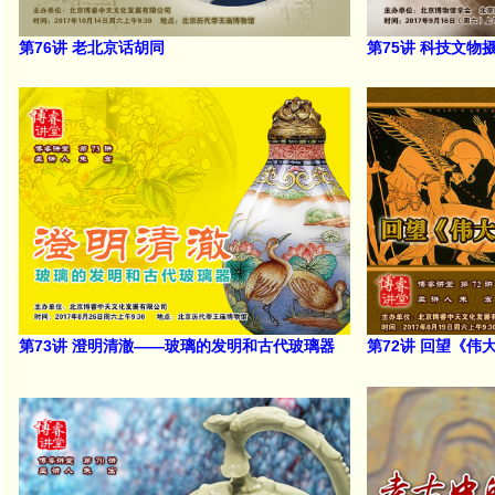
第76讲 老北京话胡同
第75讲 科技文物
第73讲 澄明清澈——玻璃的发明和古代玻璃器
第72讲 回望《伟