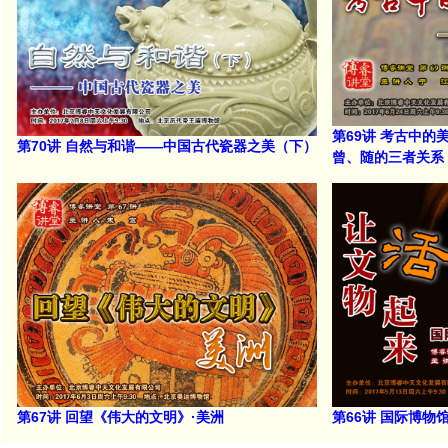
第69讲 考古中
第70讲 自然与和谐——中国古代瓷器之美（下）
曾、随的三者关系
第67讲 回望《伟大的文明》·美洲
第66讲 国际博