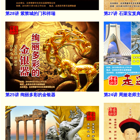
第28讲 紫禁城的门和祥瑞
第27讲 石渠宝笈
第25讲 绚丽多彩的金银器
第24讲 周娅老师