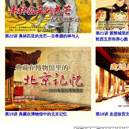
第21讲 紫禁城
第22讲 奥林匹亚的光芒—古希腊的神与人
乾西五所和养心殿
第19讲 典藏在博物馆中的北京记忆
第18讲 走进故宫