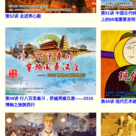
第51讲 中国古
第52讲 走进养心殿
上的88项重要发明
第49讲 行八百里秦川，穿越周秦汉唐——2016
第48讲 现代艺
博物之旅陕西行