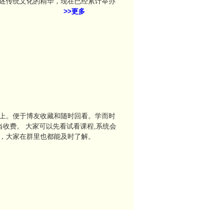
述传统文化的精华，现在已经累计举办
景一再出现。
>>更多
上。便于博友收藏和随时回看。学而时
当收费。 大家可以先看试看课程,系统会
新发布，大家在群里也都能及时了解。