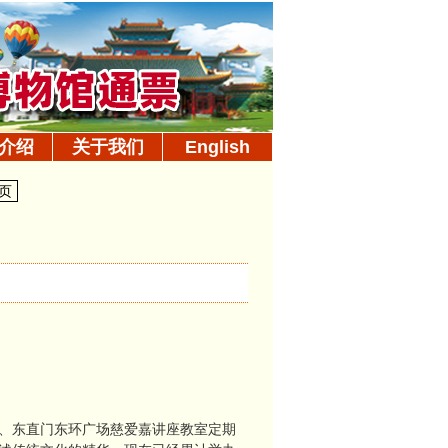
介绍
关于我们
English
页
、东直门东环广场慈爱嘉讲座教室定期